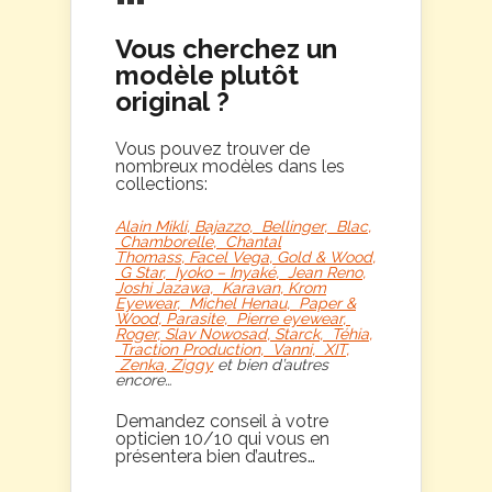
Vous cherchez un
modèle plutôt
original ?
Vous pouvez trouver de
nombreux modèles dans les
collections:
Alain Mikli
,
Bajazzo
,
Bellinger
,
Blac
,
Chamborelle
,
Chantal
Thomass
,
Facel Vega
,
Gold & Wood
,
G Star
,
Iyoko – Inyaké
,
Jean Reno
,
Joshi Jazawa,
Karavan
,
Krom
Eyewear
,
Michel Henau
,
Paper &
Wood
,
Parasite
,
Pierre eyewear
,
Roger
,
Slav Nowosad
,
Starck
,
Téhia
,
Traction Production
,
Vanni
,
XIT
,
Zenka
,
Ziggy
et bien d’autres
encore…
Demandez conseil à votre
opticien 10/10 qui vous en
présentera bien d’autres…