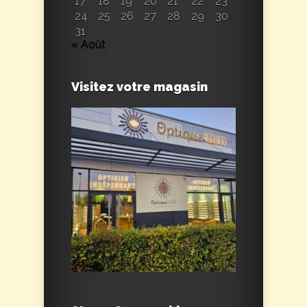
17
18
19
20
21
22
23
24
25
26
27
28
29
30
31
« Août
Visitez votre magasin