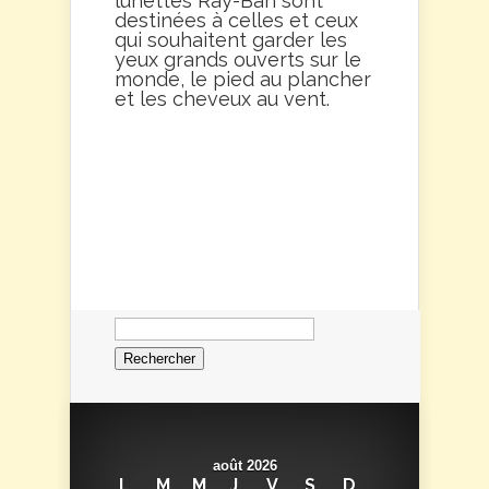
lunettes Ray-Ban sont
destinées à celles et ceux
qui souhaitent garder les
yeux grands ouverts sur le
monde, le pied au plancher
et les cheveux au vent.
Rechercher :
août 2026
L
M
M
J
V
S
D