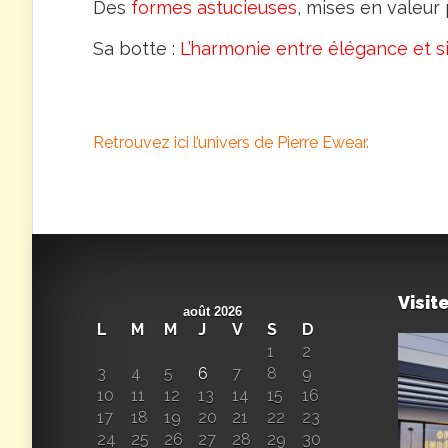
Des
formes astucieuses
, mises en valeur
Sa botte :
L’harmonie entre élégance et si
Retrouvez ici l’univers de Pierre Ewear.
Visit
août 2026
L
M
M
J
V
S
D
1
2
3
4
5
6
7
8
9
10
11
12
13
14
15
16
17
18
19
20
21
22
23
24
25
26
27
28
29
30