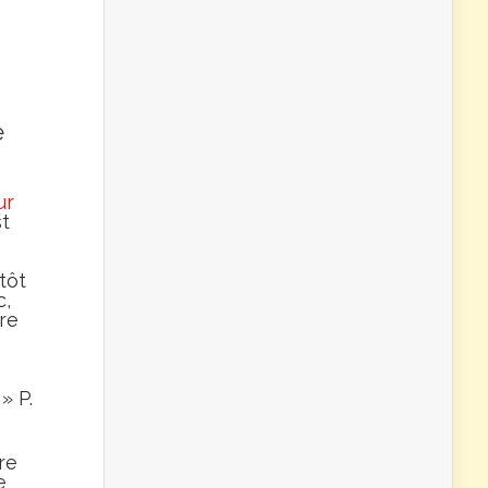
e
ur
st
utôt
c,
re
» P.
re
e