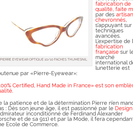
fabrication de
qualité, faite 
par des
artisa
chevronnés
,
s’appuyant sur
techniques
avancées.
L’expertise de 
fabrication
française
sur l
marché
PIERRE EYEWEAR OPTIQUE 10/10 FACHES THUMESNIL
international d
lunetterie est
outenue par «Pierre-Eyewear»:
100% Certified, Hand Made in France» est son embl
alité.
e la patience et de la détermination Pierre n’en man
s : Dès son jeune âge, il est passionné par le
Design
Admirateur inconditionné de Ferdinand Alexander
orsche et de sa 911) et par la Mode, il fera cependan
ne Ecole de Commerce.