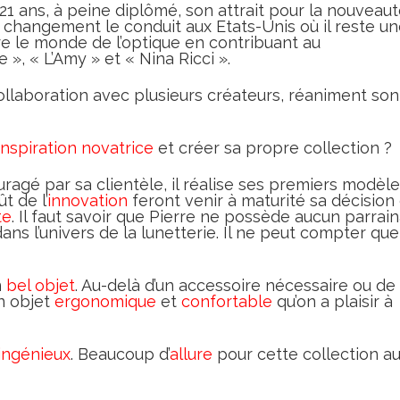
21 ans, à peine diplômé, son attrait pour la nouveaut
e changement le conduit aux Etats-Unis où il reste u
vre le monde de l’optique en contribuant au
, « L’Amy » et « Nina Ricci ».
ollaboration avec plusieurs créateurs, réaniment son
inspiration novatrice
et créer sa propre collection ?
ragé par sa clientèle, il réalise ses premiers modèle
t de l’
innovation
feront venir à maturité sa décision
te
. Il faut savoir que Pierre ne possède aucun parrai
 dans l’univers de la lunetterie. Il ne peut compter que
n
bel objet
. Au-delà d’un accessoire nécessaire ou de
n objet
ergonomique
et
confortable
qu’on a plaisir à
 ingénieux
. Beaucoup d’
allure
pour cette collection a