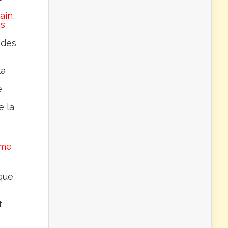
main
,
ns
 des
la
e
e la
ème
que
t