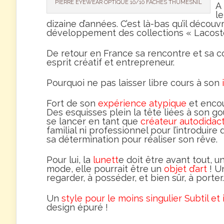
PIERRE EYEWEAR OPTIQUE 10/10 FACHES THUMESNIL
A 
l
dizaine d’années. C’est là-bas qu’il décou
développement des collections « Lacoste »
De retour en France sa rencontre et sa c
esprit créatif et entrepreneur.
Pourquoi ne pas laisser libre cours à son
Fort de son
expérience atypique
et encou
Des esquisses plein la tête liées à son goû
se lancer en tant que
créateur autodidac
familial ni professionnel pour l’introduire
sa détermination pour réaliser son rêve.
Pour lui, la
lunett
e doit être avant tout, u
mode, elle pourrait être un
objet d’art
! U
regarder, à posséder, et bien sûr, à porter.
Un
style pour le moins singulier Subtil et
design épuré !