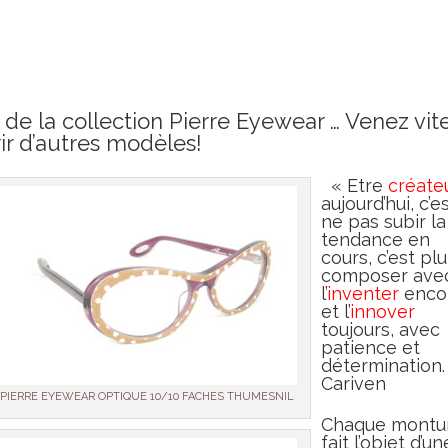
de la collection Pierre Eyewear … Venez vit
ir d’autres modèles!
« Etre
créate
aujourd’hui, c’e
ne pas subir la
tendance en
cours, c’est pl
composer ave
l’
inventer
enco
et l’
innover
toujours, avec
patience et
détermination. 
Cariven
PIERRE EYEWEAR OPTIQUE 10/10 FACHES THUMESNIL
Chaque montu
fait l’objet d’un