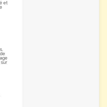
é et
ne
s.
 de
nage
 sur
u