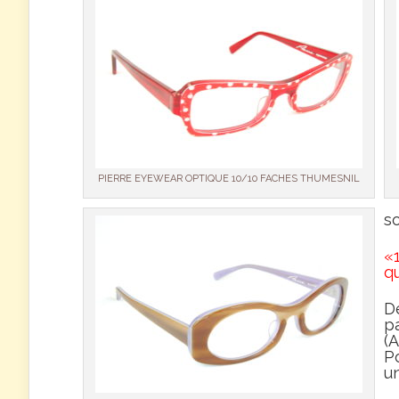
PIERRE EYEWEAR OPTIQUE 10/10 FACHES THUMESNIL
s
«
qu
D
pa
(
P
u